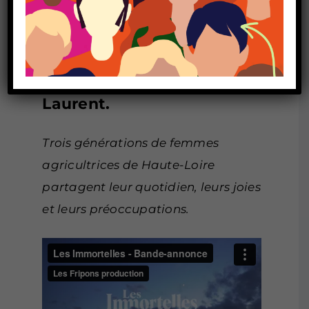
Immortelles
Contact
Documentaire réalisé par
Léa Rossignol et Pierrick
Laurent.
Trois générations de femmes
agricultrices de Haute-Loire
partagent leur quotidien, leurs joies
et leurs préoccupations.