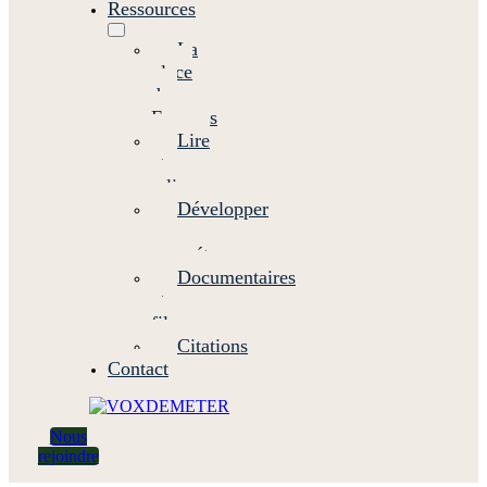
Ressources
La
place
des
Femmes
Lire
et
relire
Développer
ses
compétences
Documentaires
et
films
Citations
Contact
Nous
rejoindre