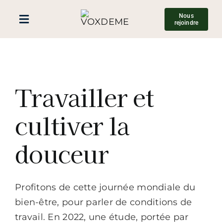
Passer
Nous
au
Toggle
rejoindre
contenu
Navigation
Accueil
Travailler et
Nous connaître
cultiver la
Blog
douceur
Développer ses compétences
Ressources
Profitons de cette journée mondiale du
bien-être, pour parler de conditions de
travail. En 2022, une étude, portée par
Contact