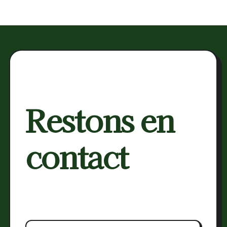
cultiver
la
douceur
Restons en
contact