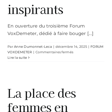
inspirants
En ouverture du troisième Forum
VoxDemeter, dédié à faire bouger [...]
Par
Anne Dumonnet-Leca
|
décembre 14, 2025
|
FORUM
sur
VOXDEMETER
|
Commentaires fermés
Agricultrices,
Lire la suite
cheffes
d’entreprise
:
trois
livres
La place des
inspirants
femmes en