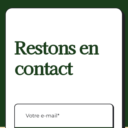
agriculture
:
le
champ
des
possibles
Restons en
contact