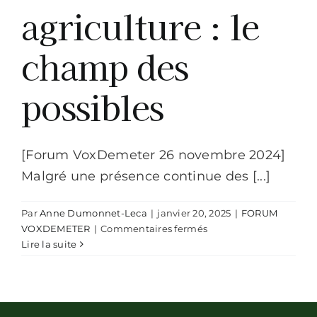
agriculture : le
champ des
possibles
[Forum VoxDemeter 26 novembre 2024]
Malgré une présence continue des [...]
Par
Anne Dumonnet-Leca
|
janvier 20, 2025
|
FORUM
sur
VOXDEMETER
|
Commentaires fermés
La
Lire la suite
place
des
femmes
en