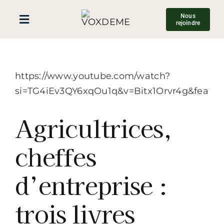
Passer
Nous
au
Toggle
rejoindre
contenu
Navigation
Accueil
https://www.youtube.com/watch?
Nous connaître
si=TG4iEv3QY6xqOu1q&v=Bitx1Orvr4g&featur
Agricultrices,
Blog
cheffes
Développer ses compétences
d’entreprise :
Ressources
trois livres
Contact