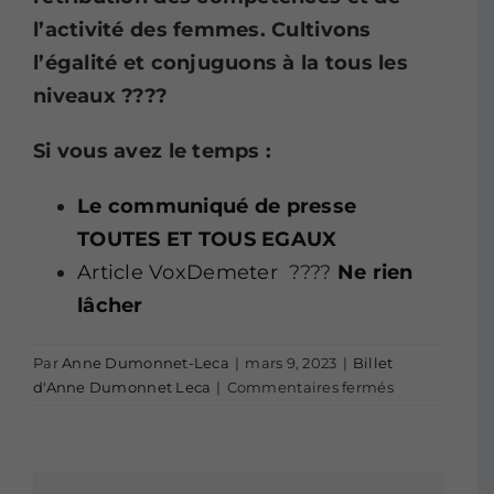
l’activité des femmes. Cultivons
l’égalité et conjuguons à la tous les
niveaux ????
Si vous avez le temps :
Le communiqué de presse
TOUTES ET TOUS EGAUX
Article VoxDemeter
????
Ne rien
lâcher
Par
Anne Dumonnet-Leca
|
mars 9, 2023
|
Billet
sur
d'Anne Dumonnet Leca
|
Commentaires fermés
Culture
d’égalité,
enfin
!