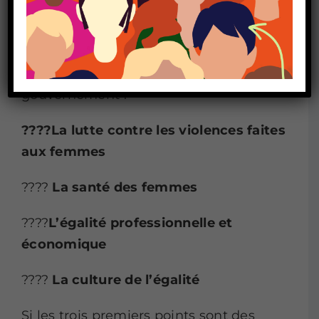
Le plan interministériel pour
l’égalité
Contact
entre les femmes et les hommes 2023-
2027
, présenté par la Première
ministre, prévoit
4 axes
de soutien du
gouvernement :
????La lutte contre les violences faites
aux femmes
????
La santé des femmes
????
L’égalité professionnelle et
économique
????
La culture de l’égalité
Si les trois premiers points sont des