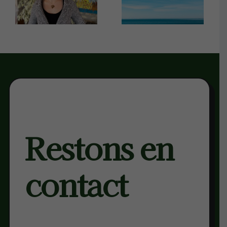
ricultures.Territoires.
recherche
velours :
de soi et de
Géraldine
l’agriculture
Marichal
Restons en
contact