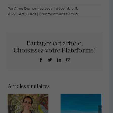
Par
Anne Dumonnet-Leca
|
décembre 11,
sur
2022
|
Actu’Elles
|
Commentaires fermés
PREMIERE
!
Partagez cet article,
Choisissez votre Plateforme!
Facebook
Twitter
LinkedIn
Email
Articles similaires
Bourse
La passion
Nuffield :
dans un
partir à la
gant de